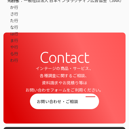
発行者：
一般社団法人 日本インタラクティブ広告協会（JIAA）
あ行
データベース
か行
さ行
データ解析・予測
た行
な行
マーケティング支援
は行
ま行
マーケティングDX
や行
Contact
ら行
課題から探す
わ行
インテージの商品・サービス、
市場・顧客理解に関する課題
各種調査に関するご相談、
戦略設計に関する課題
資料請求やお見積り等は
お問い合わせフォームをご利用ください。
商品／サービス開発に関する課題
お問い合わせ・ご相談
施策実行に関する課題
モニタリング／フォローに関する課題