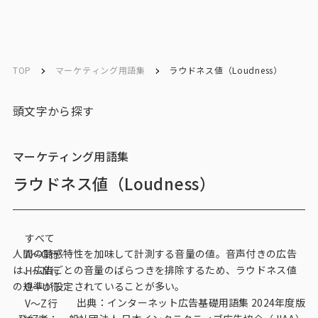
ソリューション／
ソリューション／
English
English
サービス
サービス
TOP
マーケティング用語集
ラウドネス値（Loudness）
お問い合わせ
頭文字から探す
メルマガ登録
マーケティング用語集
ラウドネス値（Loudness）
トップ
すべて
サービス一覧
人間の聴感特性を加味して計測する音量の値。音声付きの広告
A〜G行
は、広告ごとの音量のばらつきを排除するため、ラウドネス値
H〜N行
サービストップ
の規準が設定されていることが多い。
O〜U行
出典：インターネット広告基礎用語集 2024年度版
V～Z行
マーケティングリサーチ