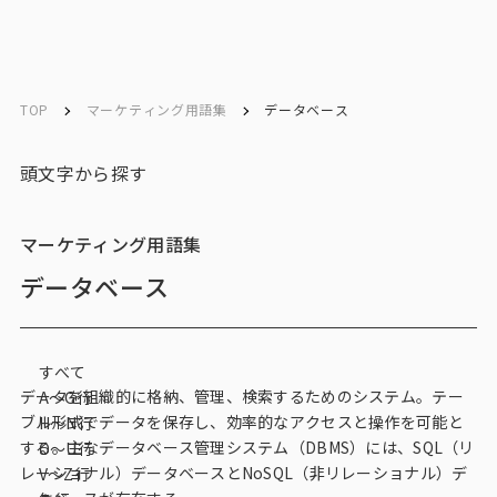
ソリューション／
ソリューション／
English
English
サービス
サービス
TOP
マーケティング用語集
データベース
お問い合わせ
頭文字から探す
メルマガ登録
マーケティング用語集
データベース
トップ
すべて
サービス一覧
データを組織的に格納、管理、検索するためのシステム。テー
A〜G行
ブル形式でデータを保存し、効率的なアクセスと操作を可能と
H〜N行
サービストップ
する。主なデータベース管理システム（DBMS）には、SQL（リ
O〜U行
レーショナル）データベースとNoSQL（非リレーショナル）デ
V～Z行
マーケティングリサーチ