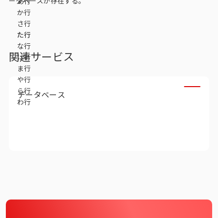
ータベースが存在する。
あ行
データベース
か行
さ行
データ解析・予測
た行
な行
マーケティング支援
関連サービス
は行
ま行
マーケティングDX
や行
ら行
データベース
課題から探す
わ行
市場・顧客理解に関する課題
戦略設計に関する課題
商品／サービス開発に関する課題
施策実行に関する課題
モニタリング／フォローに関する課題