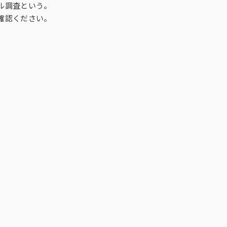
広告目標マネジメントプログラム
ル調査という。
Genometrics®（ゲノメトリクス）
ホーム・ユース・テスト（HUT）
キッチンダイアリー®
確認ください。
Ad Trace Panel®
CONSUMER LIFE PANORAMA
ライフスタイルパネル
IPファン-kit®
ベ
i-Store DB α®