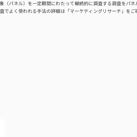
グ・ミックス・モデリ
di-PiNK® DMP
モニタリング／フォローに関する課
象（パネル）を一定期間にわたって継続的に調査する調査をパネ
する課題
コーホート分析
ビュー（DI）
女性消費者パネル調査）
会場調査（CLT）
Media Gauge®
題
査でよく使われる手法の詳細は「
マーケティングリサーチ
」をご
グ分析
Sales Impact Scope
ビス
来場者調査
海外パネル
t Scope®
r
生活者360°Viewer
MAT-kit®
ITG商品マスター（商品情報データ
ース）
健食サプリ＋ヘルスケアフーズレポ
タ
ート