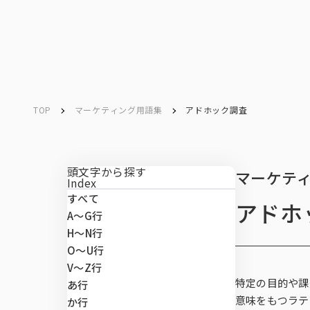
ソリューション／
サービス
ソリューション／
サービス
TOP
マーケティング用語集
アドホック調査
Service
Search
キーワード検索
サービス
頭文字から探す
マーケテ
Index
すべて
アドホ
マーケテ
データベ
データ解
マーケテ
マーケテ
課題から
A〜G行
マーケティングリサーチ
H〜N行
O〜U行
データベース
V～Z行
ネットリサー
市場予測・既
CXマネジメ
INTAGE conn
市場・顧客理
SRI+®（全
特定の目的や課
あ行
ート調査）
データ解析・予測
意味をもつラテ
か行