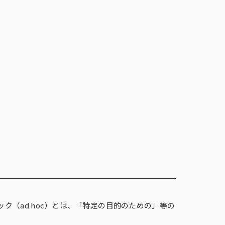
調査
事例紹介
メルマガ登録
お問い合わせ
メルマガ登録
お問い合わせ
報
English
コーポレートサイト
ンテージの海外調査
事例紹介
閉じる
×
ズ
フォーカス・グループインタビュー
i-SSP®（インテージシングルソース
インテージ価格分析ソリューション
対話型プロモーション
商品／サービス開発に関する課題
（ad hoc）とは、「特定の目的のための」等の
（FGI）
パネル®）