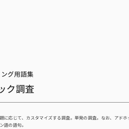
トップ
サービス一覧
インテージの海外
データ活用法・トレンド情
トップ
サービス一覧
イ
ィング用語集
ック調査
ィングリサーチ一覧
ース一覧
析・予測一覧
ィング支援一覧
ィングDX一覧
探す
チ（オンラインアンケ
存品需要予測
ント支援サービス
ect®
解に関する課題
新商品需要予測
マーケティングRe:デザインシリー
POS-is®
戦略設計に関する課題
国小売店パネル調査）
行動観察
SCI®（全国消費者パネル調査）
題に応じて、カスタマイズする調査。単発の調査。なお、アドホック
ン語の語句。