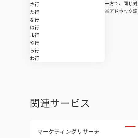
マーケティン
di-SCHOP
一方で、同じ対
さ行
施策実行に関
デプスインタ
SLI®（全国
ング
※アドホック調
マーケティング支援
た行
な行
テレビCMロ
郵送調査
位置情報サー
は行
マーケティングDX
ま行
や行
Brand Impac
Global Viewe
課題から探す
ら行
わ行
Car-kit®
UGO-kit®
関連サービス
全国CMマス
マーケティングリサーチ