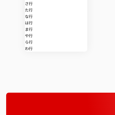
マーケティン
di-SCHOP
さ行
施策実行に関
デプスインタ
SLI®（全国
ング
マーケティング支援
た行
な行
テレビCMロ
郵送調査
位置情報サー
は行
マーケティングDX
ま行
や行
Brand Impac
Global Viewe
課題から探す
ら行
わ行
Car-kit®
UGO-kit®
全国CMマス