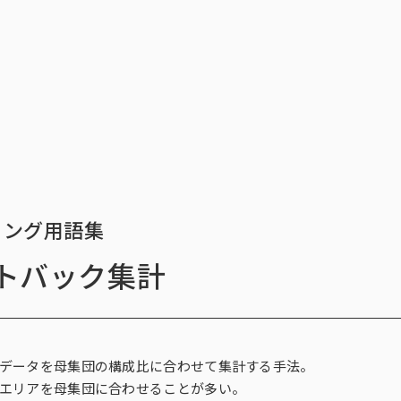
トップ
サービス一覧
インテージの海外
データ活用法・トレンド情
トップ
サービス一覧
イ
ィング用語集
トバック集計
ィングリサーチ一覧
ース一覧
析・予測一覧
ィング支援一覧
ィングDX一覧
探す
チ（オンラインアンケ
存品需要予測
ント支援サービス
ect®
解に関する課題
新商品需要予測
マーケティングRe:デザインシリー
POS-is®
戦略設計に関する課題
国小売店パネル調査）
行動観察
SCI®（全国消費者パネル調査）
データを母集団の構成比に合わせて集計する手法。
エリアを母集団に合わせることが多い。