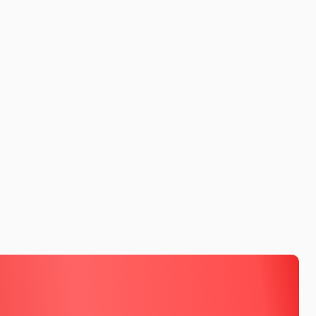
広告目標マネジメントプログラム
Genometrics®（ゲノメトリクス）
ホーム・ユース・テスト（HUT）
キッチンダイアリー®
Ad Trace Panel®
CONSUMER LIFE PANORAMA
ライフスタイルパネル
IPファン-kit®
ベ
i-Store DB α®