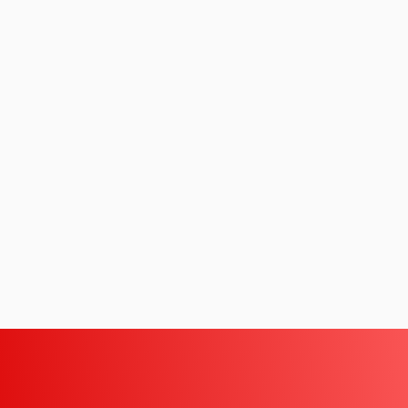
グ・ミックス・モデリ
di-PiNK® DMP
モニタリング／フォローに関する課
する課題
コーホート分析
ビュー（DI）
女性消費者パネル調査）
会場調査（CLT）
Media Gauge®
題
グ分析
Sales Impact Scope
ビス
来場者調査
海外パネル
t Scope®
r
生活者360°Viewer
MAT-kit®
ITG商品マスター（商品情報データ
ース）
健食サプリ＋ヘルスケアフーズレポ
タ
ート