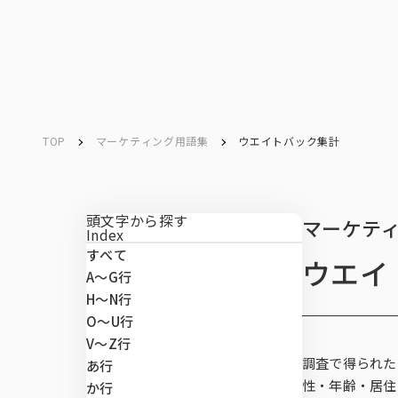
ソリューション／
サービス
ソリューション／
サービス
TOP
マーケティング用語集
ウエイトバック集計
Service
Search
キーワード検索
サービス
頭文字から探す
マーケテ
Index
すべて
ウエイ
マーケテ
データベ
データ解
マーケテ
マーケテ
課題から
A〜G行
マーケティングリサーチ
H〜N行
O〜U行
データベース
V～Z行
ネットリサー
市場予測・既
CXマネジメ
INTAGE conn
市場・顧客理
SRI+®（全
調査で得られた
あ行
ート調査）
データ解析・予測
性・年齢・居住
か行