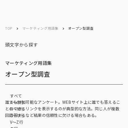
ソリューション／
ソリューション／
English
English
サービス
サービス
TOP
マーケティング用語集
オープン型調査
お問い合わせ
頭文字から探す
メルマガ登録
マーケティング用語集
オープン型調査
トップ
すべて
サービス一覧
誰でも参加可能なアンケート。WEBサイト上に誰でも答えるこ
A〜G行
とのできるリンクを表示するのが典型的な方法。同じ人が複数
H〜N行
サービストップ
回回答するなど結果の信頼性に欠ける場合もある。
O〜U行
V～Z行
マーケティングリサーチ