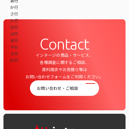
あ行
データベース
か行
さ行
データ解析・予測
た行
な行
マーケティング支援
は行
Contact
ま行
マーケティングDX
や行
ら行
インテージの商品・サービス、
課題から探す
わ行
各種調査に関するご相談、
資料請求やお見積り等は
市場・顧客理解に関する課題
お問い合わせフォームをご利用ください。
戦略設計に関する課題
お問い合わせ・ご相談
商品／サービス開発に関する課題
施策実行に関する課題
モニタリング／フォローに関する課題