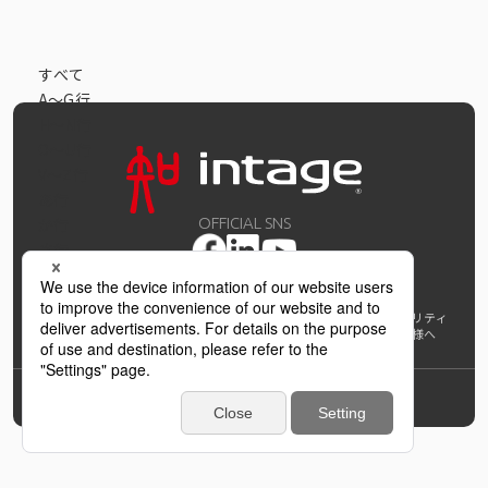
データベース
データ解析・予測
すべて
A〜G行
マーケティング支援
H〜N行
O〜U行
マーケティングDX
V～Z行
あ行
課題から探す
か行
OFFICIAL SNS
さ行
市場・顧客理解に関する課題
た行
な行
戦略設計に関する課題
個人情報保護方針および個人情報の取扱いについて
ウェブアクセシビリティ
は行
AI利活用指針
著作権・サイトリンク
免責事項
推奨環境
報道機関の皆様へ
ま行
商品／サービス開発に関する課題
学び支援プロジェクト
インテージホールディングス
Back to Top
や行
施策実行に関する課題
ら行
© INTAGE Inc.
わ行
モニタリング／フォローに関する課題