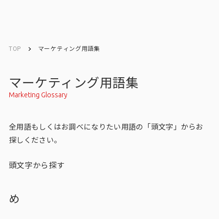
ソリューション／
ソリューション／
English
English
サービス
サービス
TOP
マーケティング用語集
お問い合わせ
マーケティング用語集
Marketing Glossary
メルマガ登録
全用語もしくはお調べになりたい用語の「頭文字」からお
探しください。
トップ
頭文字から探す
サービス一覧
サービストップ
め
マーケティングリサーチ