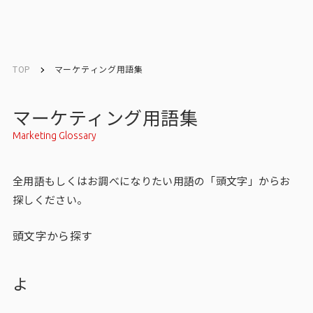
ソリューション／
ソリューション／
English
English
サービス
サービス
TOP
マーケティング用語集
お問い合わせ
マーケティング用語集
Marketing Glossary
メルマガ登録
全用語もしくはお調べになりたい用語の「頭文字」からお
探しください。
トップ
頭文字から探す
サービス一覧
サービストップ
よ
マーケティングリサーチ