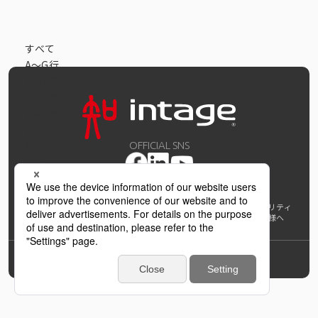
データベース
データ解析・予測
すべて
A〜G行
マーケティング支援
H〜N行
O〜U行
マーケティングDX
V～Z行
あ行
課題から探す
か行
OFFICIAL SNS
さ行
市場・顧客理解に関する課題
た行
な行
戦略設計に関する課題
個人情報保護方針および個人情報の取扱いについて
ウェブアクセシビリティ
は行
AI利活用指針
著作権・サイトリンク
免責事項
推奨環境
報道機関の皆様へ
ま行
商品／サービス開発に関する課題
学び支援プロジェクト
インテージホールディングス
Back to Top
や行
施策実行に関する課題
ら行
© INTAGE Inc.
わ行
モニタリング／フォローに関する課題