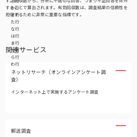
す。回収数から、分析に不適切な回答、つまり
不正回答
を除外
あ行
データベース
することで算出されます。有効回収数は、調査結果の信頼性を
か行
担保するために非常に重要な指標です。
さ行
データ解析・予測
た行
な行
マーケティング支援
は行
ま行
マーケティングDX
関連サービス
や行
ら行
課題から探す
わ行
ネットリサーチ（オンラインアンケート調
市場・顧客理解に関する課題
査）
戦略設計に関する課題
インターネット上で実施するアンケート調査
商品／サービス開発に関する課題
施策実行に関する課題
モニタリング／フォローに関する課題
郵送調査