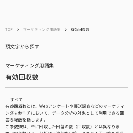
ソリューション／
ソリューション／
English
English
サービス
サービス
TOP
マーケティング用語集
有効回収数
お問い合わせ
頭文字から探す
メルマガ登録
マーケティング用語集
有効回収数
トップ
すべて
サービス一覧
有効回収数とは、Webアンケートや
郵送調査
などの
マーケティ
A〜G行
ングリサーチ
において、データ分析の対象として利用できる回
H〜N行
サービストップ
答の総数を指します。
O〜U行
この数値は、単に回収した回答の数（回収数）とは異なりま
V～Z行
マーケティングリサーチ