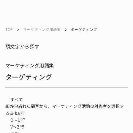
ソリューション／
ソリューション／
English
English
サービス
サービス
TOP
マーケティング用語集
ターゲティング
お問い合わせ
頭文字から探す
メルマガ登録
マーケティング用語集
ターゲティング
トップ
すべて
サービス一覧
細分化された顧客から、マーケティング活動の対象者を選択す
A〜G行
ること。
H〜N行
サービストップ
O〜U行
V～Z行
マーケティングリサーチ